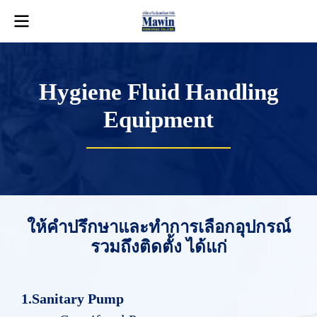
Hygiene Fluid Handling
Equipment
ใ
ห้
คำ
ป
รึ
ก
ษ
า
แ
ล
ะ
ทำ
ก
า
ร
เ
ลื
อ
ก
อุ
ป
ก
ร
ณ์
ร
ว
ม
ถึ
ง
ติ
ด
ตั้
ง
ไ
ด้
แ
ก่
1.Sanitary Pump