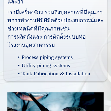
แ
ล
ะ
ย
า
เ
ร
า
มี
เ
ค
รื่
อ
ง
จั
ก
ร
ร
ว
ม
ถึ
ง
บุ
ค
ล
า
ก
ร
ที่
มี
คุ
ณ
ภ
า
พ
ก
า
ร
ทํ
า
ง
า
น
ที่
มี
ฝี
มื
อ
ด้
ว
ย
ป
ร
ะ
ส
บ
ก
า
ร
ณ์
แ
ล
ะ
ช่
า
ง
เ
ท
ค
นิ
ค
ที่
มี
คุ
ณ
ภ
า
พ
เ
ช่
น
ก
า
ร
ผ
ลิ
ต
ถั
ง
แ
ล
ะ
ก
า
ร
ติ
ด
ตั้
ง
ร
ะ
บ
บ
ท่
อ
โ
ร
ง
ง
า
น
อุ
ต
ส
า
ห
ก
ร
ร
ม
P
r
o
c
e
s
s
p
i
p
i
n
g
s
y
s
t
e
m
s
U
t
i
l
i
t
y
p
i
p
i
n
g
s
y
s
t
e
m
s
T
a
n
k
F
a
b
r
i
c
a
t
i
o
n
&
I
n
s
t
a
l
l
a
t
i
o
n