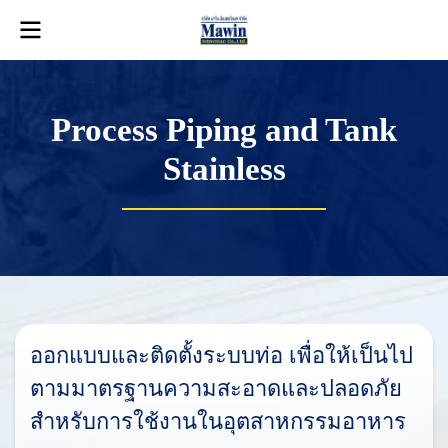
Process Piping and Tank
Stainless
อ
อ
ก
แ
บ
บ
แ
ล
ะ
ติ
ด
ตั้
ง
ร
ะ
บ
บ
ท่
อ
เ
พื่
อ
ใ
ห้
เ
ป็
น
ไ
ป
ต
า
ม
ม
า
ต
ร
ฐ
า
น
ค
ว
า
ม
ส
ะ
อ
า
ด
แ
ล
ะ
ป
ล
อ
ด
ภั
ย
สำ
ห
รั
บ
ก
า
ร
ใ
ช้
ง
า
น
ใ
น
อุ
ต
ส
า
ห
ก
ร
ร
ม
อ
า
ห
า
ร