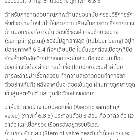
รวบรวมได้จากจุกชักตัวอย่าง ดูภาพที่ 6.8.3
สำหรับการทดสอบคุณภาพด้านสุขอนามัย กรรมวิธีการชัก
สิ่งตัวอย่างต้องไม่ทำให้เกิดความเสี่ยงในการติดเชื้อจากทาง
ด้านนอกของท่อ ดังนั้น ต้องใช้ช่องสำหรับชักตัวอย่าง
(Sampling plug) ช่องนี้มีลูกยางอุด (Rubber bung) อยู่ที่
ปลายภาพที่ 6.8.4 ที่จุกเสียบปิด ในขั้นแรกต้องเปิดจุกที่ปิด
ช่องสำหรับชักตัวอย่างออกและชิ้นส่วนที่อาจจะปนเปื้อน
ตัวอย่างได้ต้องผ่านการฆ่าเชื้อ (โดยปกติจะชุบสำลีด้วย
สารละลายฆ่าเชื้อคลอรีน ทำความสะอาดก่อนทำการชัก
ตัวอย่างทันที) หลังจากนั้นจะสอดเข็มดูด ผ่านทางลูกยางอุด
เข้าสู่ผลิตภัณฑ์ และดูดชักตัวอย่างออกมา
วาล์วชักตัวอย่างแบบปลอดเชื้อ (Aseptic sampling
valve) (ภาพที่ 6.8.5) ประกอบด้วย 3 ส่วน คือ วาล์ว ตัว หัว
วาล์ว และเยื่อกรอง เยื่อกรองอยู่ตรงบริเวณ
ก้านของหัววาล์ว (Stem of valve head) ทำด้วยยางและ